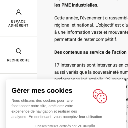
les PME industrielles.
Cette année, l’événement a rassemblé
ESPACE
régional et national. L’objectif est d
ADHÉRENT
à une information vaste et mouvante, 
permettant de rester compétitif.
Des contenus au service de l’action
RECHERCHE
17 intervenants sont intervenus en c
aussi variés que la souveraineté numé
performance industrielle. 22 exposan
participants l’opportunité de découvri
Gérer mes cookies
Nouveauté de cette édition : 11 ateli
Nous utilisons des cookies pour faire
fonctionner notre site, améliorer votre
parallèle des conférences. Ces sessi
expérience de navigation et réaliser des
Orange, SPIE, Dicte.ai ou encore Atol
analyses. En continuant, vous acceptez leur utilisation :
mettre en pratique des applications
Consentements certifiés par
production.