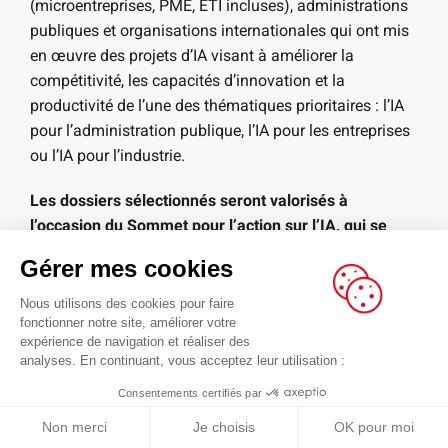
(microentreprises, PME, ETI incluses), administrations
publiques et organisations internationales qui ont mis
en œuvre des projets d’IA visant à améliorer la
compétitivité, les capacités d’innovation et la
productivité de l’une des thématiques prioritaires : l’IA
pour l’administration publique, l’IA pour les entreprises
ou l’IA pour l’industrie.
Les dossiers sélectionnés seront valorisés à
l’occasion du Sommet pour l’action sur l’IA, qui se
déroulera les 10 et 11 février 2025
, durant lequel les
Gérer mes cookies
lauréats auront l’opportunité de présenter leurs projets,
de bénéficier d’une visibilité internationale et
Nous utilisons des cookies pour faire
fonctionner notre site, améliorer votre
d’échanger avec des experts en IA venus du monde
expérience de navigation et réaliser des
entier.
analyses. En continuant, vous acceptez leur utilisation :
A ce lien le cahier des charges
Consentements certifiés par
Non merci
Je choisis
OK pour moi