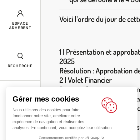
Voici l’ordre du jour de ce
ESPACE
ADHÉRENT
1 | Présentation et approbat
2025
RECHERCHE
Résolution : Approbation d
2 | Volet Financier
Rapport financier et prése
Rapports du commissaire 
Gérer mes cookies
Résolutions : Approbation 
Nous utilisons des cookies pour faire
du résultat
fonctionner notre site, améliorer votre
expérience de navigation et réaliser des
3 | Interventions Adhérents
analyses. En continuant, vous acceptez leur utilisation :
4 | Actualités 2026
Consentements certifiés par