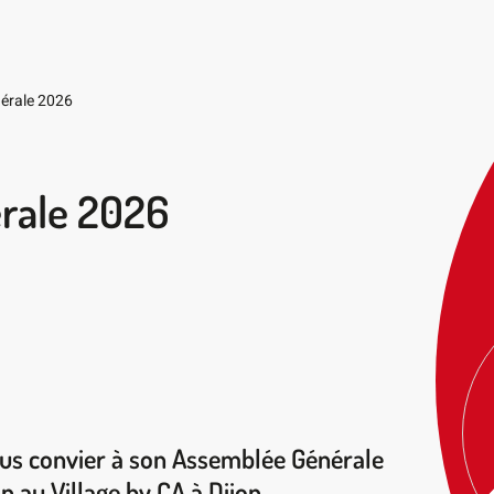
érale 2026
rale 2026
vous convier à son Assemblée Générale
in au Village by CA à Dijon