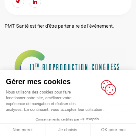
PMT Santé est fier d'être partenaire de l'événement.
Gérer mes cookies
Nous utilisons des cookies pour faire
fonctionner notre site, améliorer votre
Les acteurs de la filière biothérapie échangent
expérience de navigation et réaliser des
sur l’avenir de la bioproduction, les défis actuels
analyses. En continuant, vous acceptez leur utilisation :
et présentent les dernières innovations
Consentements certifiés par
Non merci
Je choisis
OK pour moi